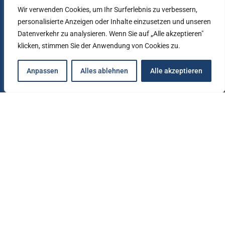
Wir verwenden Cookies, um Ihr Surferlebnis zu verbessern,
personalisierte Anzeigen oder Inhalte einzusetzen und unseren
Datenverkehr zu analysieren. Wenn Sie auf „Alle akzeptieren"
klicken, stimmen Sie der Anwendung von Cookies zu.
Seit mehr als 70 Jahren sind die der
HHB-Gruppe zugehörigen Unternehmen
für Bau & Immobilien in
Anpassen
Alles ablehnen
Alle akzeptieren
Norddeutschland zuhause!
KONTAKTDATEN/STANDORTE
Bremen
Vahrer Straße 206
28329 Bremen
Telefon:
0421 46 80 20
Hamburg
Uhlandstraße 65
22087 Hamburg
Telefon:
040 25 41 10