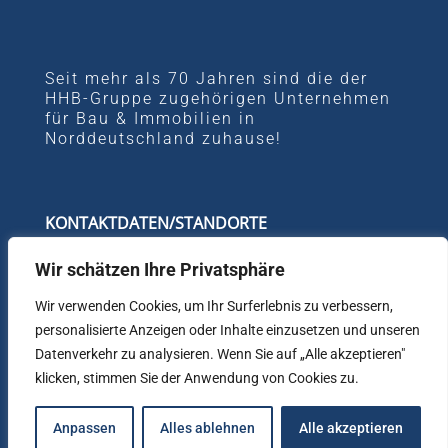
Seit mehr als 70 Jahren sind die der
HHB-Gruppe zugehörigen Unternehmen
für Bau & Immobilien in
Norddeutschland zuhause!
KONTAKTDATEN/STANDORTE
Bremen
Wir schätzen Ihre Privatsphäre
Vahrer Straße 206
28329 Bremen
Wir verwenden Cookies, um Ihr Surferlebnis zu verbessern,
Telefon:
0421 46 80 20
personalisierte Anzeigen oder Inhalte einzusetzen und unseren
Datenverkehr zu analysieren. Wenn Sie auf „Alle akzeptieren"
Hamburg
Uhlandstraße 65
klicken, stimmen Sie der Anwendung von Cookies zu.
22087 Hamburg
Telefon:
040 25 41 10
Anpassen
Alles ablehnen
Alle akzeptieren